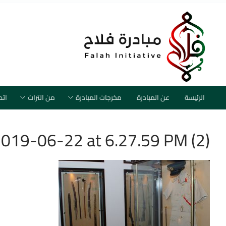
لتجاوز
لى
لمحتوى
الرئيسة
عن المبادرة
مخرجات المبادرة
من التراث
اتص
019-06-22 at 6.27.59 PM (2)