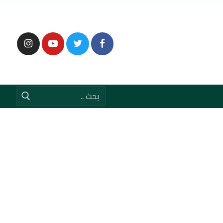
إبحث
عن: