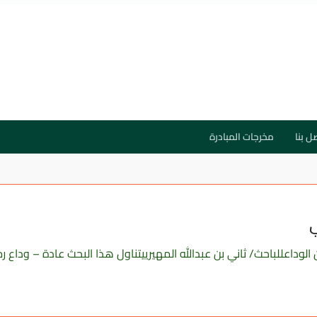
ل بنا
مخرجات المبادرة
ي
لوداعللباحث/ ثاني بن عبدالله المهيرييتناول هذا البحث عادة – وداع 