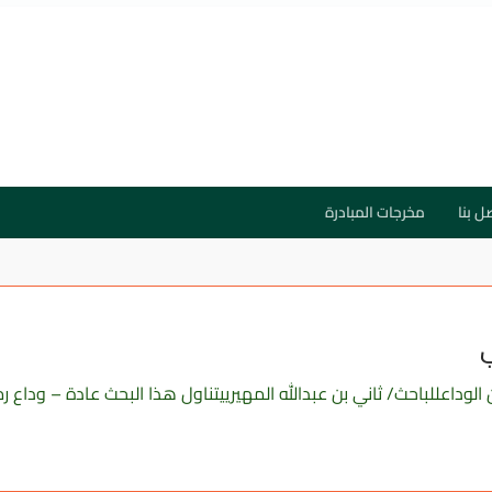
ل بنا
مخرجات المبادرة
ي
لوداعللباحث/ ثاني بن عبدالله المهيرييتناول هذا البحث عادة – وداع 