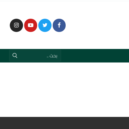
إبحث
عن: