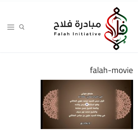
لتجاوز
لى
لمحتوى
إبحث عن:
falah-movie