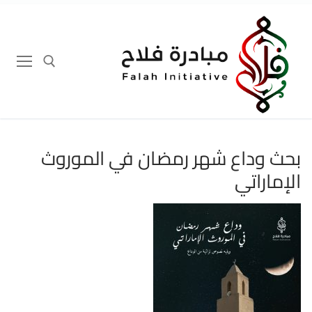
لتجاوز
لى
لمحتوى
إبحث عن:
بحث وداع شهر رمضان في الموروث
الإماراتي