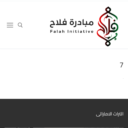
لتجاوز
لى
لمحتوى
إبحث عن:
7
التراث الاماراتى