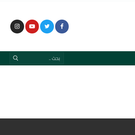
إبحث
عن: