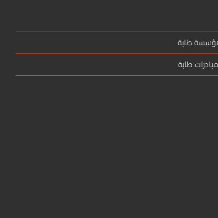
مؤسسة طابة
بادرات طابة